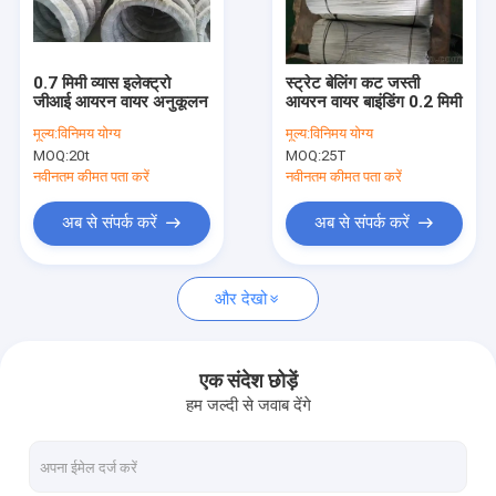
कारखाना भ्रमण
गुणवत्ता नियंत्रण
0.7 मिमी व्यास इलेक्ट्रो
स्ट्रेट बेलिंग कट जस्ती
जीआई आयरन वायर अनुकूलन
आयरन वायर बाइंडिंग 0.2 मिमी
संपर्क करें
मूल्य:
विनिमय योग्य
मूल्य:
विनिमय योग्य
MOQ:
20t
MOQ:
25T
एक उद्धरण का अनुरोध करें
नवीनतम कीमत पता करें
नवीनतम कीमत पता करें
अब से संपर्क करें
अब से संपर्क करें
स्टोन केज वायर मेष
और देखो
गेबियन वायर मेष
विस्तारित तार मेष
एक संदेश छोड़ें
हम जल्दी से जवाब देंगे
वेल्डेड स्टील वायर मेष
पीवीसी लेपित वेल्डेड वायर मेष