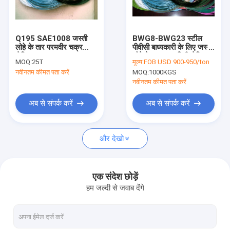
कारखाना भ्रमण
गुणवत्ता नियंत्रण
Q195 SAE1008 जस्ती
BWG8-BWG23 स्टील
लोहे के तार परमवीर चक्र
पीवीसी बाध्यकारी के लिए जस्ती
संपर्क करें
लेपित Gi तार
लोहे के तार 4.0 मिमी लेपित:
MOQ:
25T
मूल्य:
FOB USD 900-950/ton
नवीनतम कीमत पता करें
MOQ:
1000KGS
एक उद्धरण का अनुरोध करें
नवीनतम कीमत पता करें
अब से संपर्क करें
अब से संपर्क करें
स्टोन केज वायर मेष
और देखो
गेबियन वायर मेष
विस्तारित तार मेष
एक संदेश छोड़ें
हम जल्दी से जवाब देंगे
वेल्डेड स्टील वायर मेष
पीवीसी लेपित वेल्डेड वायर मेष