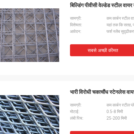
बिल्डिंग पीवीसी वेल्डेड स्टील वायर 
सामग्री:
कम कार्बन स्टील व
विशेषता:
यहां तक ​​कि सतह, 
आवेदन:
फर्श स्लैब सुदृढीकर
सबसे अच्छी कीमत
भारी विरोधी चकाचौंध स्टेनलेस वाय
सामग्री:
कम कार्बन स्टील प्ल
मोटाई:
0.5-8 मिमी
लंबी पिच:
25-200 मिमी
एरिक हेरमैन
द सहयोग, वितरण बहुत समय पर है, माल की