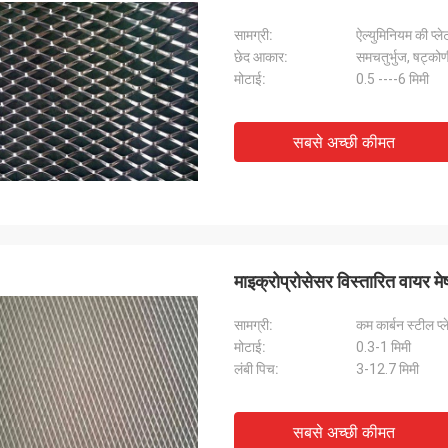
सामग्री:
ऐल्युमिनियम की प्ले
छेद आकार:
समचतुर्भुज, षट्कोण
मोटाई:
0.5 ----6 मिमी
सबसे अच्छी कीमत
माइक्रोप्रोसेसर विस्तारित वायर मे
सामग्री:
कम कार्बन स्टील प्ल
मोटाई:
0.3-1 मिमी
लंबी पिच:
3-12.7 मिमी
सबसे अच्छी कीमत