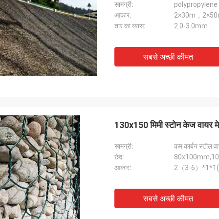
सामग्री:
polypropylene
आकार:
2×30m，2×5
तार का व्यास:
2.0-3.0mm
सबसे अच्छी कीमत
130x150 मिमी स्टोन केज वायर मेष 
सामग्री:
कम कार्बन स्टील व
छेद:
80x100mm,1
आकार:
2（3-6）*1*1(
सबसे अच्छी कीमत