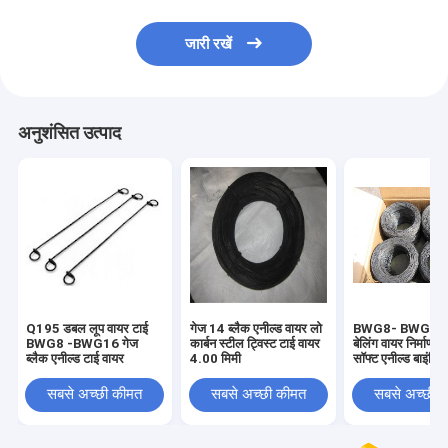
जारी रखें
अनुशंसित उत्पाद
Q195 डबल लूप वायर टाई
गेज 14 ब्लैक एनील्ड वायर लो
BWG8- BWG26 
BWG8 -BWG16 गेज
कार्बन स्टील ट्विस्ट टाई वायर
बेलिंग वायर निर्माण क
ब्लैक एनील्ड टाई वायर
4.00 मिमी
सॉफ्ट एनील्ड बाइंडिं
सबसे अच्छी कीमत
सबसे अच्छी कीमत
सबसे अच्छी 