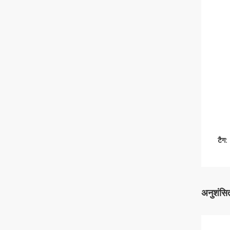
टैग:
अनुशंसित