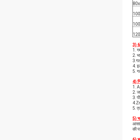
80
10
10
12
3) 6
1. गर
2. भा
3.गल
4. इ
5. ग
4) न
1. A
2. ज
3. प
4.Zn
5. ए
5) भ
आसान
की प
6) भ