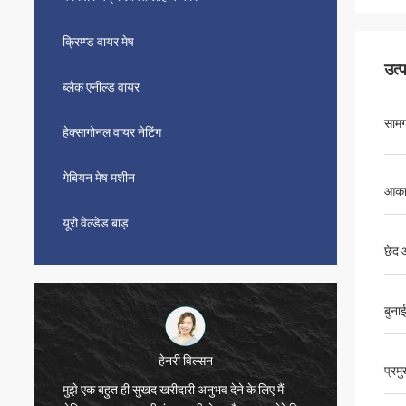
क्रिम्प्ड वायर मेष
उत्
ब्लैक एनील्ड वायर
सामग
हेक्सागोनल वायर नेटिंग
गेबियन मेष मशीन
आका
यूरो वेल्डेड बाड़
छेद
बुना
हेनरी विल्सन
एरिक हेरमैन
प्रम
ुखद खरीदारी अनुभव देने के लिए मैं
बहुत सुखद सहयोग, वितरण बहुत समय पर ह