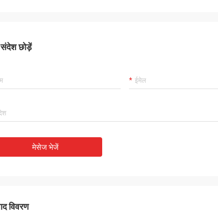
नित है, और मैं
ंदेश छोड़ें
मेसेज भेजें
पाद विवरण