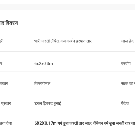
पाद विवरण
्री
भारी जस्ती लेपित, कम कार्बन इस्पात तार
जाल छेद
र
6x2x0.3m
प्रयोग
 आकार
हेक्सागोनल
सतह का 
ई प्रकार
डबल ट्विस्ट बुनाई
पैकेज
ुखता देना
6X2X0.17m गर्म डूबा जस्ती तार जाल
,
गेबियन गर्म डूबा जस्ती तार ज
ै, माल की