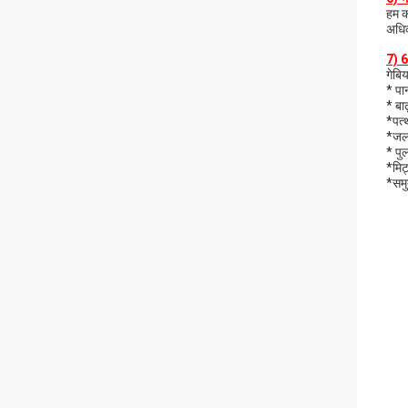
हम कई
अधिक
7) 6
गेबि
* पान
* बाढ
*पत्
*जल 
* पुल
*मिट
*समुद