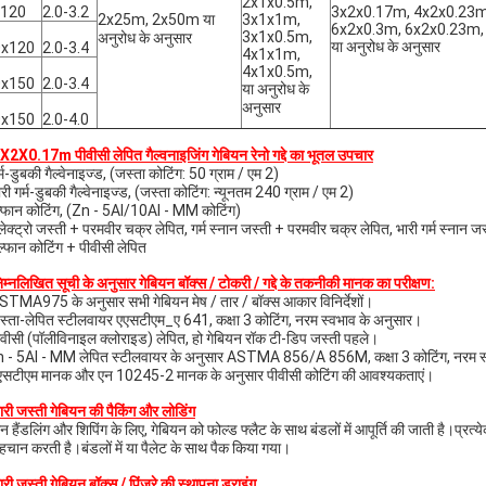
2x1x0.5m,
x120
2.0-3.2
3x2x0.17m, 4x2x0.23m
2x25m, 2x50m या
3x1x1m,
6x2x0.3m, 6x2x0.23m,
3x1x0.5m,
अनुरोध के अनुसार
या अनुरोध के अनुसार
0x120
2.0-3.4
4x1x1m,
4x1x0.5m,
0x150
2.0-3.4
या अनुरोध के
अनुसार
0x150
2.0-4.0
X2X0.17m पीवीसी लेपित गैल्वनाइजिंग गेबियन रेनो गद्दे का भूतल उपचार
्म-डुबकी गैल्वेनाइज्ड, (जस्ता कोटिंग: 50 ग्राम / एम 2)
री गर्म-डुबकी गैल्वेनाइज्ड, (जस्ता कोटिंग: न्यूनतम 240 ग्राम / एम 2)
्फान कोटिंग, (Zn - 5Al/10Al - MM कोटिंग)
लेक्ट्रो जस्ती + परमवीर चक्र लेपित, गर्म स्नान जस्ती + परमवीर चक्र लेपित, भारी गर्म स्नान 
ल्फान कोटिंग + पीवीसी लेपित
िम्नलिखित सूची के अनुसार गेबियन बॉक्स / टोकरी / गद्दे के तकनीकी मानक का परीक्षण:
STMA975 के अनुसार सभी गेबियन मेष / तार / बॉक्स आकार विनिर्देशों।
स्ता-लेपित स्टीलवायर एएसटीएम_ए 641, कक्षा 3 कोटिंग, नरम स्वभाव के अनुसार।
ीवीसी (पॉलीविनाइल क्लोराइड) लेपित, हो गेबियन रॉक टी-डिप जस्ती पहले।
 - 5Al - MM लेपित स्टीलवायर के अनुसार ASTMA 856/A 856M, कक्षा 3 कोटिंग, नरम स
एसटीएम मानक और एन 10245-2 मानक के अनुसार पीवीसी कोटिंग की आवश्यकताएं।
ारी जस्ती गेबियन की पैकिंग और लोडिंग
 हैंडलिंग और शिपिंग के लिए, गेबियन को फोल्ड फ्लैट के साथ बंडलों में आपूर्ति की जाती है।प्रत्य
हचान करती है।बंडलों में या पैलेट के साथ पैक किया गया।
ारी जस्ती गेबियन बॉक्स / पिंजरे की स्थापना ड्राइंग