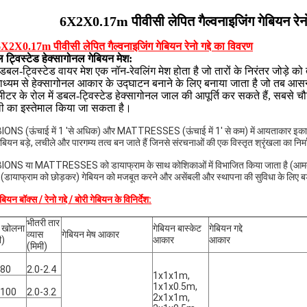
6X2X0.17m पीवीसी लेपित गैल्वनाइजिंग गेबियन रेनो ग
6X2X0.17m पीवीसी लेपित गैल्वनाइजिंग गेबियन रेनो गद्दे का विवरण
 ट्विस्टेड हेक्सागोनल गेबियन मेश:
डबल-ट्विस्टेड वायर मेश एक नॉन-रेवलिंग मेश होता है जो तारों के निरंतर जोड़े 
ाध्यम से हेक्सागोनल आकार के उद्घाटन बनाने के लिए बनाया जाता है जो तब आसन्न
मीटर के रोल में डबल-ट्विस्टेड हेक्सागोनल जाल की आपूर्ति कर सकते हैं, सबसे च
ी का इस्तेमाल किया जा सकता है।
ONS (ऊंचाई में 1 'से अधिक) और MATTRESSES (ऊंचाई में 1' से कम) में आयताकार इकाइयाँ होती
गेबियन बड़े, लचीले और पारगम्य तत्व बन जाते हैं जिनसे संरचनाओं की एक विस्तृत श्रृंखला का नि
ONS या MATTRESSES को डायाफ्राम के साथ कोशिकाओं में विभाजित किया जाता है (आमतौर पर
(डायाफ्राम को छोड़कर) गेबियन को मजबूत करने और असेंबली और स्थापना की सुविधा के लिए बड़े 
बियन बॉक्स / रेनो गद्दे / बोरी गेबियन के विनिर्देश:
भीतरी तार
 खोलना
गेबियन बास्केट
गेबियन गद्दे
व्यास
गेबियन मेष आकार
ी)
आकार
आकार
(मिमी)
x80
2.0-2.4
1x1x1m,
1x1x0.5m,
x100
2.0-3.2
2x1x1m,