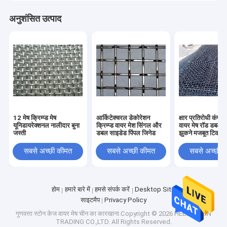
अनुशंसित उत्पाद
12 मेष क्रिम्प्ड मेष
आर्किटेक्चरल डेकोरेशन
क्षार प्रतिरोधी कंपन 
यूनिडायरेक्शनल नालीदार बुना
क्रिम्प्ड वायर मेश सिंगल और
वायर मेष रॉड डबल पक
जस्ती
डबल साइडेड पिंपल जिनेड
झुकने मजबूत टिकाऊ
सबसे अच्छी कीमत
सबसे अच्छी कीमत
सबसे अच्छी 
होम
हमारे बारे में
हमसे संपर्क करें
Desktop Site
साइटमैप
Privacy Policy
गुणवत्ता
स्टोन केज वायर मेष
चीन का कारखाना.Copyright © 2026 HEBEI TALIN
TRADING CO.,LTD. All Rights Reserved.