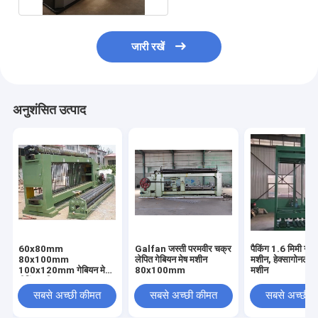
जारी रखें
अनुशंसित उत्पाद
60x80mm
Galfan जस्ती परमवीर चक्र
पैकिंग 1.6 मिमी गेबि
80x100mm
लेपित गेबियन मेष मशीन
मशीन, हेक्सागोनल वा
100x120mm गेबियन मेश
80x100mm
मशीन
वीविंग मशीन
सबसे अच्छी कीमत
सबसे अच्छी कीमत
सबसे अच्छी 